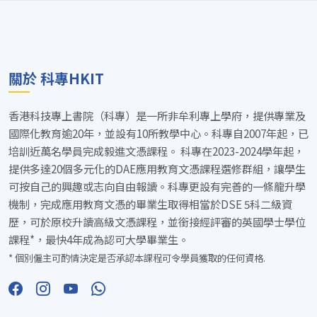
關於 科專HKIT
香港科技專上書院（科專）是一所非牟利專上學府，提供專業及
國際化教育逾20年，並設有10所教學中心。科專自2007年起，已
培訓近萬名學員完成毅進文憑課程。 科專在2023-2024學年起，
提供多達20個多元化的DAE應用教育文憑課程選修群組，讓學生
可按自己的興趣或志向自由報讀。科專更設有完善的一條龍升學
機制，完成應用教育文憑的畢業生取得相當於DSE 5科二級資
歷，可於原校升讀高級文憑課程，並銜接經評審的英國學士學位
課程*，最快4年成為認可大學畢業生。
* 個別僱主可酌情決定是否承認本課程可令學員獲取的任何資格.