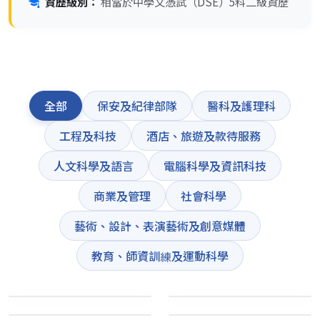
資歷級別：
相當於中學文憑試（DSE）5科二級資歷
全部
保安及紀律部隊
醫科及護理科
工程及科技
酒店、旅遊及款待服務
人文科學及語言
電腦科學及資訊科技
商業及管理
社會科學
藝術、設計、表演藝術及創意媒體
教育、師資訓練及運動科學
學警預備訓練
消防員/ 救護員實務
海關實務
入境事務
懲教實務
護理學
保安及紀律部隊
保安及紀律部隊