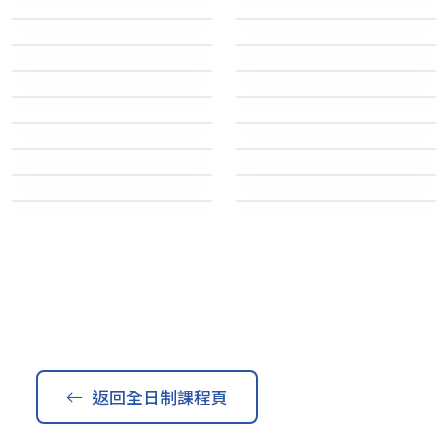
物理治療學
中醫及中藥學
保安及紀律部隊
保安及紀律部隊
樂齡科技與護理實
SCS
務
機電工程
保安及紀律部隊
醫科及護理科
屋宇設備工程學
酒店款待及調酒
醫科及護理科
醫科及護理科
AI多媒體及數字技
日語及日本文化
術
醫科及護理科
工程及科技
市場及商業學
社會服務
工程及科技
酒店、旅遊及款待服務
公務員文書職系架
商業及流行音樂創
構實務
作
人文科學及語言
電腦科學及資訊科技
幼兒教育
運動教練學
商業及管理
社會科學
社會科學
藝術、設計、表演藝術及創意
媒體
教育、師資訓練及運動科學
教育、師資訓練及運動科學
返回全日制課程頁