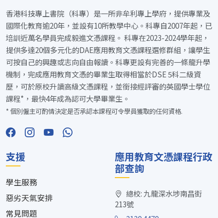
香港科技專上書院（科專）是一所非牟利專上學府，提供專業及
國際化教育逾20年，並設有10所教學中心。科專自2007年起，已
培訓近萬名學員完成毅進文憑課程。 科專在2023-2024學年起，
提供多達20個多元化的DAE應用教育文憑課程選修群組，讓學生
可按自己的興趣或志向自由報讀。科專更設有完善的一條龍升學
機制，完成應用教育文憑的畢業生取得相當於DSE 5科二級資
歷，可於原校升讀高級文憑課程，並銜接經評審的英國學士學位
課程*，最快4年成為認可大學畢業生。
* 個別僱主可酌情決定是否承認本課程可令學員獲取的任何資格.
支援
應用教育文憑課程行政
部查詢
學生服務
總校: 九龍深水埗南昌街
惡劣天氣安排
213號
常見問題