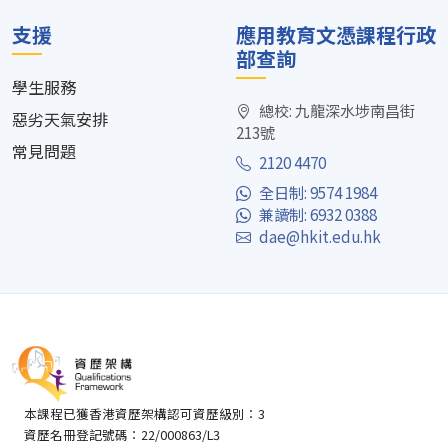
支援
應用教育文憑課程行政
部查詢
學生服務
總校: 九龍深水埗南昌街
惡劣天氣安排
213號
常見問題
2120 4470
全日制: 9574 1984
兼讀制: 6932 0388
dae@hkit.edu.hk
本課程已獲香港資歷架構認可資歷級別：3
資歷名冊登記號碼：22/000863/L3