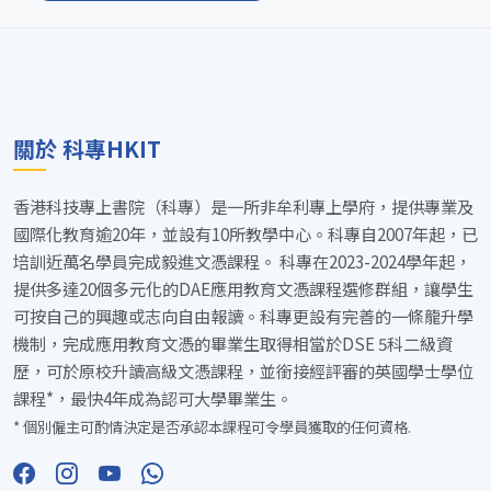
關於 科專HKIT
香港科技專上書院（科專）是一所非牟利專上學府，提供專業及
國際化教育逾20年，並設有10所教學中心。科專自2007年起，已
培訓近萬名學員完成毅進文憑課程。 科專在2023-2024學年起，
提供多達20個多元化的DAE應用教育文憑課程選修群組，讓學生
可按自己的興趣或志向自由報讀。科專更設有完善的一條龍升學
機制，完成應用教育文憑的畢業生取得相當於DSE 5科二級資
歷，可於原校升讀高級文憑課程，並銜接經評審的英國學士學位
課程*，最快4年成為認可大學畢業生。
* 個別僱主可酌情決定是否承認本課程可令學員獲取的任何資格.