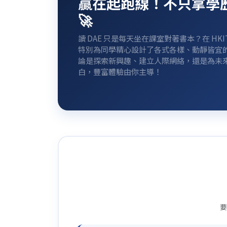
贏在起跑線！不只拿學歷，
🚀
讀 DAE 只是每天坐在課室對著書本？在 H
特別為同學精心設計了各式各樣、動靜皆宜的「全方位學
論是探索新興趣、建立人際網絡，還是為未
白，豐富體驗由你主導！
要