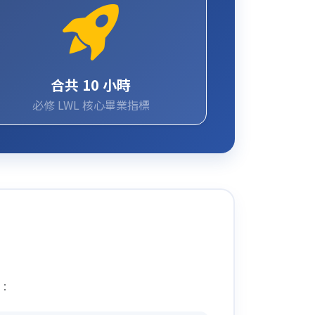
合共 10 小時
必修 LWL 核心畢業指標
分：