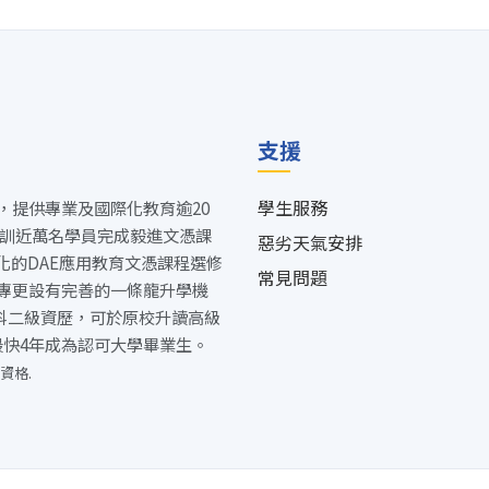
支援
學生服務
，提供專業及國際化教育逾20
培訓近萬名學員完成毅進文憑課
惡劣天氣安排
多元化的DAE應用教育文憑課程選修
常見問題
專更設有完善的一條龍升學機
5科二級資歷，可於原校升讀高級
最快4年成為認可大學畢業生。
資格.