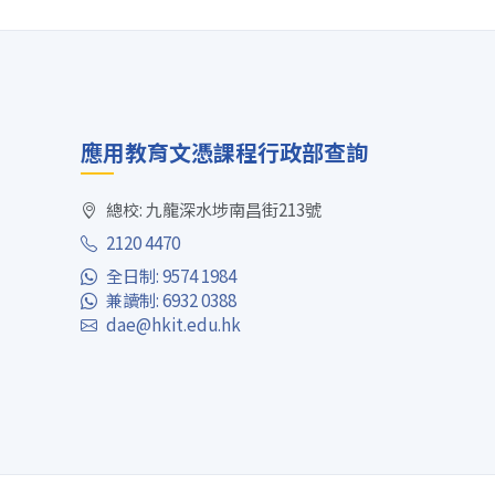
應用教育文憑課程行政部查詢
總校: 九龍深水埗南昌街213號
2120 4470
全日制: 9574 1984
兼讀制: 6932 0388
dae@hkit.edu.hk