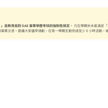
」是教育局對 DAE 畢業學歷考核的強制性規定
。 凡在學期末未能滿足「2
畢業文憑。建議大家儘早規劃，在第一學期主動完成至少 6 小時活動，