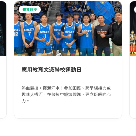
體育競技
應用教育文憑聯校運動日
熱血競技，揮灑汗水！參加田徑、跨學組接力或
趣味大拔河，在競技中鍛煉體魄、建立班級向心
力。