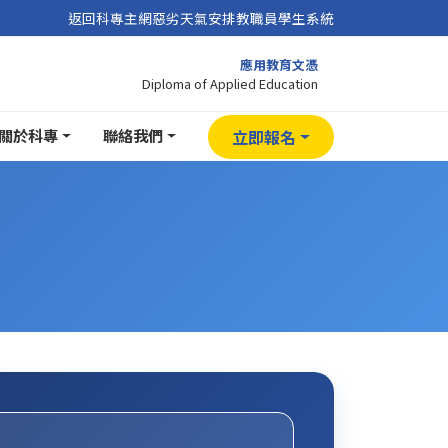
返回科專主網
惡劣天氣安排
教職員
學生系統
應用教育文憑
Diploma of Applied Education
關於科專
聯絡我們
立即報名