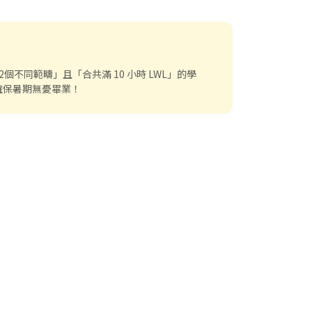
個不同範疇」且「合共滿 10 小時 LWL」的學
確保暑期無憂畢業！