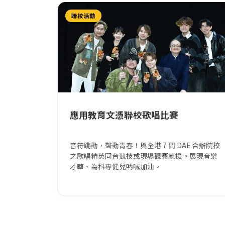
聯校活動
應用教育文憑聯校歌唱比賽
音符跳動，聲動青春！與全港 7 間 DAE 合辦院校
之歌唱精英同台競技或現場觀賽應援。展現音樂
才華、為科專健兒吶喊加油。