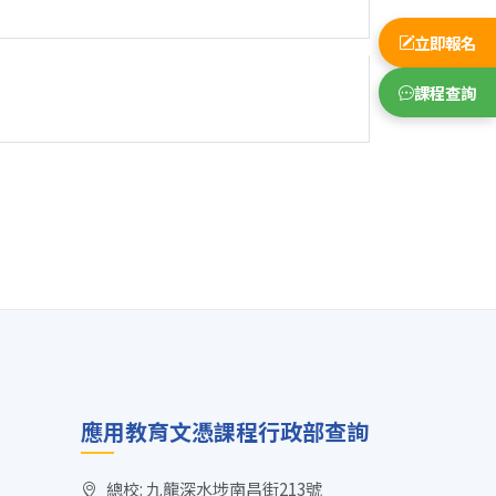
課堂上深刻的一句話：“No one can
令他深受觸動，明白到消防員不只是一份職
立即報名
g。”
像一個溫暖的大家庭。
難忘的是實務課，初入學時感到陌生，幸得
作好準備。
專的學費是相宜的，同學可以報名參加多個免費
學校全額資助參加考車牌課程。他坦言 19
課程查詢
」
意義，生動有趣的課堂讓他從 DSE 後的迷
習不再沉悶，他將這些方法用於與身邊小朋友相
憶力遊戲學會「用小朋友的角度去思考」，
入小朋友世界的人加入 HKIT 幼教課程。
應用教育文憑課程行政部查詢
總校: 九龍深水埗南昌街213號