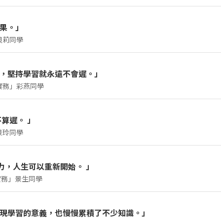
文憑課程 - 物理治療學」的倩鳴，在學習路上體會到堅持的重要。
果。」
護理技能，並完成學校安排的靜脈穿刺及抽血證書課程。
堅持下去，便能夠做到理想的自己。」
貝莉同學
她獲得護理行業的專業知識與實用技能，更讓她在課程與實習中建
文憑課程 - 中醫及中藥學」的貝莉，正朝成為中醫師的目標穩步前
老師會帶來臨床使用的工具，例如針灸針，並示範施針技巧及講
參與不同實習訓練，例如量度生命表徵等，逐步掌握基礎醫療技
，堅持學習就永遠不會遲。」
再孤單，而是充滿力量與溫度。
實務」彩燕同學
老師，讓她在學習上得到啟發，對未來方向有更深體會，亦開始
科專迎新活動中聽到的一句話：「DSE失利，並不代表人生永
與實踐，設有模擬病房實習，由具臨床經驗的專業導師授課，並提
文憑課程 - 公務員文書職系架構實務」的彩燕，正為升讀會計相
漸建立信心，並學會不被眼前困難所困。
。
算遲。 」
，一邊堅持進修，逐步重拾自信與方向。她分享：
踐，設有模擬病房學習及多元化活動，並由具臨床經驗的專業導師
景玲同學
異成績頒獎禮中，獲得生涯規劃、數學及中文的成績優異獎。她
每次完成功課、掌握新知識時，都充滿成就感，也讓我更相信堅
文憑課程 - 學警預備訓練」的景玲，現職科技公司董事長助理，
不但克服學習壓力，亦從中感受到溫暖與同行的力量。
努力，人生可以重新開始。 」
外活動，她參加了紅十字會急救課程並成功通過測試，希望未來
員實務」景生同學
26年度上學期成績頒獎典禮上，獲得主修科全班總成績第一名，
就業方向，計劃將所學知識轉化為實際能力，為未來投身政府文
失皆為時運，最重要是保持前行的勇氣。」
頒獎台上的一刻，感受到努力帶來的成果與喜悅。透過學習，她
文憑課程 - 消防員 / 救護員實務」的景生同學，正以成為消防
僅學到實用知識，更學會在不同角色中堅持追夢，變得更有目標與
現學習的意義，也慢慢累積了不少知識。」