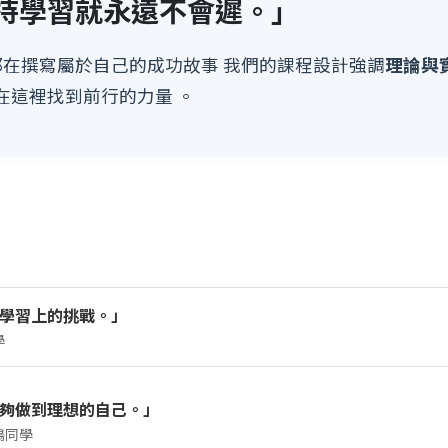
持學習就永遠不會遲。」
同學都在撰寫屬於自己的成功故事 我們的課程設計強調
理論與
在這裡找到前行的力量 。
學習上的挑戰。」
學
文憑課程 - 護理學」的寶嬅，一直以成為註冊護士為目標，希望
夠做到理想的自己。」
穿刺及抽血課程的經歷。她分享：
鳴同學
，總擔心操作不標準而不合格。但憑著考前反覆練習，最終順利