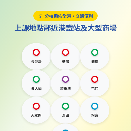
分校遍佈全港，交通便利
上課地點鄰近港鐵站及大型商場
長沙灣
荃灣
觀塘
黃大仙
將軍澳
屯門
天水圍
沙田
粉嶺