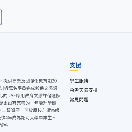
支援
學生服務
，提供專業及國際化教育逾20
培訓近萬名學員完成毅進文憑課
惡劣天氣安排
多元化的DAE應用教育文憑課程選修
常見問題
專更設有完善的一條龍升學機
5科二級資歷，可於原校升讀高級
最快4年成為認可大學畢業生。
資格.