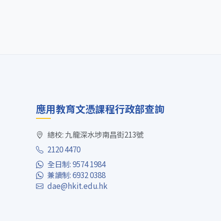
應用教育文憑課程行政部查詢
總校: 九龍深水埗南昌街213號
2120 4470
全日制: 9574 1984
兼讀制: 6932 0388
dae@hkit.edu.hk