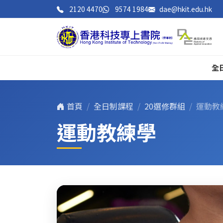
2120 4470
9574 1984
dae@hkit.edu.hk
全
首頁
全日制課程
20選修群組
運動教
運動教練學