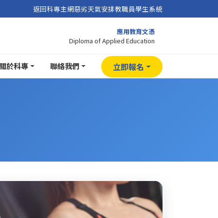
返回科專主網
惡劣天氣安排
教職員
學生系統
應用教育文憑
Diploma of Applied Education
關於科專
聯絡我們
立即報名