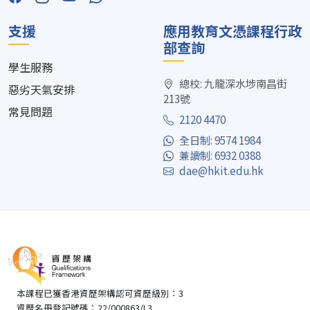
支援
應用教育文憑課程行政
部查詢
學生服務
總校: 九龍深水埗南昌街
惡劣天氣安排
213號
常見問題
2120 4470
全日制: 9574 1984
兼讀制: 6932 0388
dae@hkit.edu.hk
本課程已獲香港資歷架構認可資歷級別：3
資歷名冊登記號碼：22/000863/L3