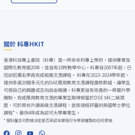
關於 科專HKIT
香港科技專上書院（科專）是一所非牟利專上學府，提供專業及
國際化教育逾20年，並設有10所教學中心。科專自2007年起，已
培訓近萬名學員完成毅進文憑課程。 科專在2023-2024學年起，
提供多達20個多元化的DAE應用教育文憑課程選修群組，讓學生
可按自己的興趣或志向自由報讀。科專更設有完善的一條龍升學
機制，完成應用教育文憑的畢業生取得相當於DSE 5科二級資
歷，可於原校升讀高級文憑課程，並銜接經評審的英國學士學位
課程*，最快4年成為認可大學畢業生。
* 個別僱主可酌情決定是否承認本課程可令學員獲取的任何資格.