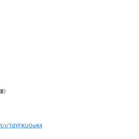
樓）
oft/r/TdYFKUQqK4