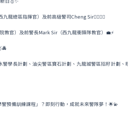
新日🥇✨
總區指揮官）及前高級警司Cheng Sir👨‍✈️👮‍♂️
學院教官）及前警長Mark Sir（西九龍衝鋒隊教官）💼⚡
🚔
、水警學長計劃、油尖警區寶石計劃、九龍城警區招籽計劃、
警預備訓練課程」？即刻行動，成就未來警隊夢！🌟💫