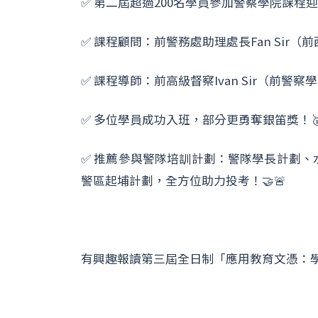
✅ 第二屆超過200名學員參加警察學院課程迎
✅ 課程顧問：前警務處助理處長Fan Sir（前西九龍
✅ 課程導師：前高級督察Ivan Sir（前警察
✅ 多位學員成功入班，部分更勇奪銀笛獎！🥇
✅ 推薦參與警隊培訓計劃：警隊學長計劃
警區起埔計劃，全方位助力投考！🤝🚨
有興趣報讀第三屆全日制「應用教育文憑：學