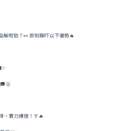
解咁勁？👀 即刻睇吓以下優勢🔥
✨
🥇
得，實力爆燈！🏅🔥