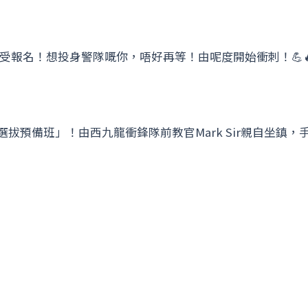
受報名！想投身警隊嘅你，唔好再等！由呢度開始衝刺！💪
選拔預備班」！由西九龍衝鋒隊前教官Mark Sir親自坐鎮，