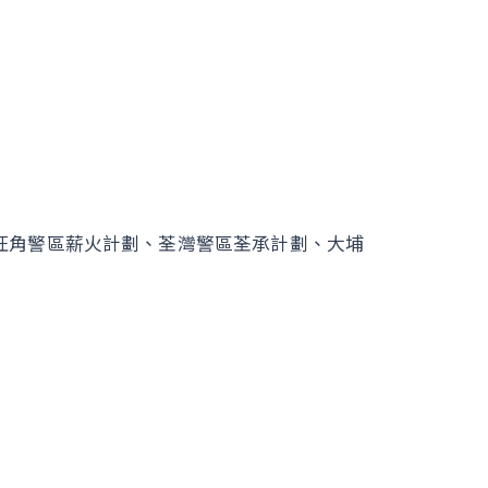
旺角警區薪火計劃、荃灣警區荃承計劃、大埔