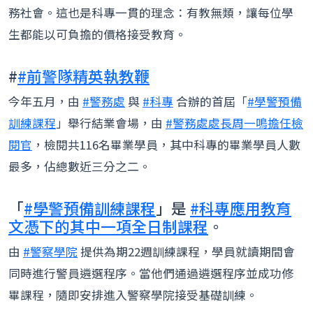
務社會。這也是科專一貫的理念：有教無類，讓每位學
生都能以可負擔的價格接受教育。
#
#前警隊精英執教鞭
今年五月，由
#警務處
與
#科專
合辦的首屆「
#學警預備
訓練課程
」舉行結業會場，由
#警務處處長周一鳴擔任檢
閱官
，檢閱共116名畢業學員，其中科專的畢業學員人數
最多，佔總數近三分之二。
「
#學警預備訓練課程
」是
#科專應用教育
文憑下的其中一項全日制課程
。
由
#警察學院
提供為期22週訓練課程，學員就讀期間會
同時進行警員遴選程序。當他們通過遴選程序並成功修
畢課程，隨即安排進入警察學院接受基礎訓練。