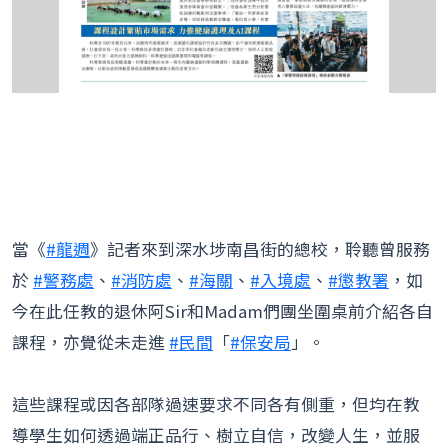
當《
#龍週
》記者來到深水埗南昌街的總校，聆聽曾服務
於
#警務處
、
#消防處
、
#海關
、
#入境處
、
#懲教署
，如
今在此任教的退休阿Sir和Madam們團坐圍桌前介紹各自
課程，亦覺從未走進
#民間
「
#保安局
」。
這些課程或因各部隊過速要求不同各有側重，但均在教
導學生如何透過端正品行、樹立自信，改變人生，並服