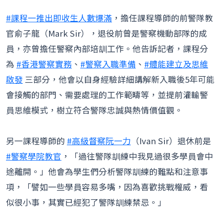
#課程一推出即收生人數爆滿
，擔任課程導師的前警隊教
官俞子龍（Mark Sir），退役前曾是警察機動部隊的成
員，亦曾擔任警察內部培訓工作。他告訴記者，課程分
為
#香港警察實務
、
#警察入職準備
、
#體能建立及思維
啟發
三部分，他會以自身經驗詳細講解新入職後5年可能
會接觸的部門、需要處理的工作範疇等，並提前灌輸警
員思維模式，樹立符合警隊忠誠與熱情價值觀。
另一課程導師的
#高級督察阮一力
（Ivan Sir）退休前是
#警察學院教官
，「過往警隊訓練中我見過很多學員會中
途離開。」他會為學生們分析警隊訓練的難點和注意事
項，「譬如一些學員容易多嘴，因為喜歡挑戰權威，看
似很小事，其實已經犯了警隊訓練禁忌。」