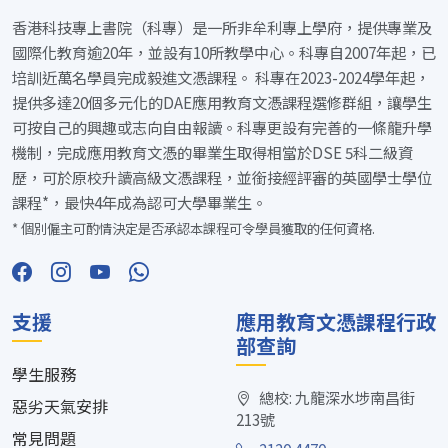
香港科技專上書院（科專）是一所非牟利專上學府，提供專業及
國際化教育逾20年，並設有10所教學中心。科專自2007年起，已
培訓近萬名學員完成毅進文憑課程。 科專在2023-2024學年起，
提供多達20個多元化的DAE應用教育文憑課程選修群組，讓學生
可按自己的興趣或志向自由報讀。科專更設有完善的一條龍升學
機制，完成應用教育文憑的畢業生取得相當於DSE 5科二級資
歷，可於原校升讀高級文憑課程，並銜接經評審的英國學士學位
課程*，最快4年成為認可大學畢業生。
* 個別僱主可酌情決定是否承認本課程可令學員獲取的任何資格.
支援
應用教育文憑課程行政
部查詢
學生服務
總校: 九龍深水埗南昌街
惡劣天氣安排
213號
常見問題