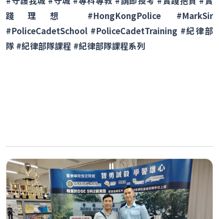
#
守護我城
#
守城
#
專科專教
#
請即投考
#
實踐抱負
#
實
踐理想
#HongKongPolice #MarkSir
#PoliceCadetSchool #PoliceCadetTraining #
紀律部
隊
#
紀律部隊課程
#
紀律部隊課程系列