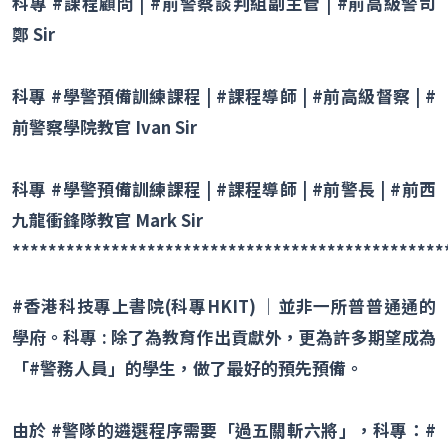
科專
#
課程顧問
| #
前警察談判組副主管
| #
前高級警司
鄭
Sir
科專
#
學警預備訓練課程
| #
課程導師
| #
前高級督察
| #
前警察學院教官
Ivan Sir
科專
#
學警預備訓練課程
| #
課程導師
| #
前警長
| #
前西
九龍衝鋒隊教官
Mark Sir
************************************************
#
香港科技專上書院
(
科專
HKIT) │
並非一所普普通通的
學府。科專
:
除了為教育作出貢獻外，更為許多期望成為
「
#
警務人員」的學生，做了最好的預先預備。
由於
#
警隊的遴選程序需要「過五關斬六將」，科專：
#