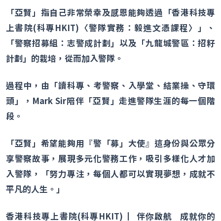
「亞賢」指自己非常榮幸及感恩能夠透過「香港科技專
上書院
(
科專
HKIT)
〈警隊實務：毅進文憑課程〉」、
「警察招募組：志警成計劃」以及「九龍城警區：招籽
計劃」的栽培，從而加入警隊。
過程中，由「讀科專、考警察、入學堂、結業操、守環
頭」，
Mark Sir
陪伴「亞賢」走進警隊生涯的每一個階
段。
「亞賢」希望能夠用『警「募」大使』這身份與公眾分
享警察故事，展現多元化警務工作，吸引多樣化人才加
入警隊，「努力專注，每個人都可以實現夢想，成就不
平凡的人生。」
香港科技專上書院
(
科專
HKIT)
▏伴你啟航
成就你的