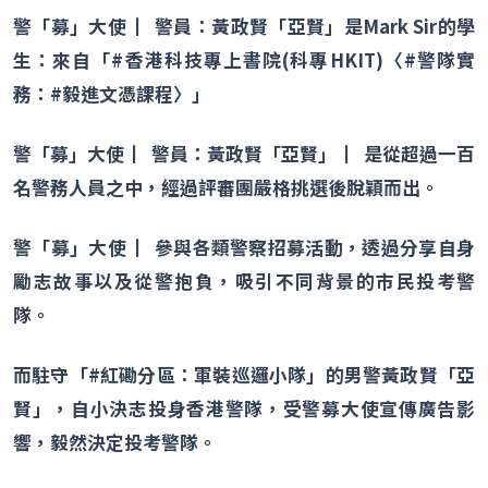
警「募」大使
▏警員：黃政賢「亞賢」是
Mark Sir
的學
生：來自「
#
香港科技專上書院
(
科專
HKIT)
〈
#
警隊實
務：
#
毅進文憑課程〉」
警「募」大使
▏警員：黃政賢「亞賢」
▏是從超過一百
名警務人員之中，經過評審團嚴格挑選後脫穎而出。
警「募」大使
▏參與各類警察招募活動，透過分享自身
勵志故事以及從警抱負，吸引不同背景的市民投考警
隊。
而駐守「
#
紅磡分區：軍裝巡邏小隊」的男警黃政賢「亞
賢」，自小決志投身香港警隊，受警募大使宣傳廣告影
響，毅然決定投考警隊。