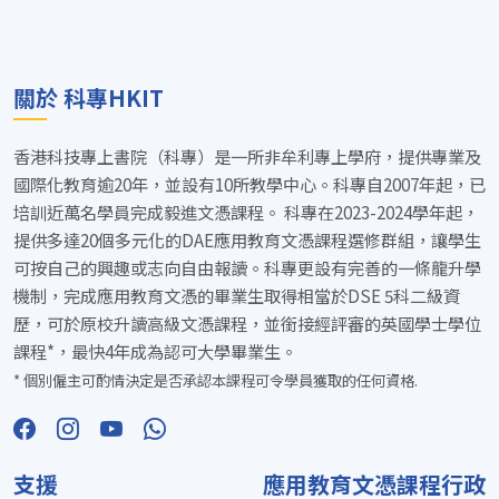
關於 科專HKIT
香港科技專上書院（科專）是一所非牟利專上學府，提供專業及
國際化教育逾20年，並設有10所教學中心。科專自2007年起，已
培訓近萬名學員完成毅進文憑課程。 科專在2023-2024學年起，
提供多達20個多元化的DAE應用教育文憑課程選修群組，讓學生
可按自己的興趣或志向自由報讀。科專更設有完善的一條龍升學
機制，完成應用教育文憑的畢業生取得相當於DSE 5科二級資
歷，可於原校升讀高級文憑課程，並銜接經評審的英國學士學位
課程*，最快4年成為認可大學畢業生。
* 個別僱主可酌情決定是否承認本課程可令學員獲取的任何資格.
支援
應用教育文憑課程行政