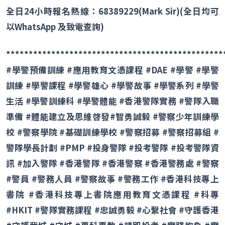
全日
24
小時報名熱線：
68389229(Mark Sir)(
全日均可
以
WhatsApp
及致電查詢
)
************************************************
#
學警預備訓練
#
應用教育文憑課程
#DAE #
學警
#
學警
訓練
#
學警課程
#
學警雄心
#
學警故事
#
學警系列
#
學警
生活
#
學警訓練科
#
學警體能
#
香港警隊實務
#
警隊入職
準備
#
體能建立及思維啓發
#
智勇誠毅
#
警察少年訓練學
校
#
警察學院
#
基礎訓練學校
#
警察招募
#
警察招募組
#
警隊學長計劃
#PMP #
投身警隊
#
投考警隊
#
投考警隊資
訊
#
加入警隊
#
香港警隊
#
香港警察
#
香港警務處
#
警察
#
警員
#
警務人員
#
警察故事
#
警務工作
#
香港科技專上
書院
#
香港科技專上書院應用教育文憑課程
#
科專
#HKIT #
警隊實務課程
#
忠誠勇毅
#
心繫社會
#
守護香港