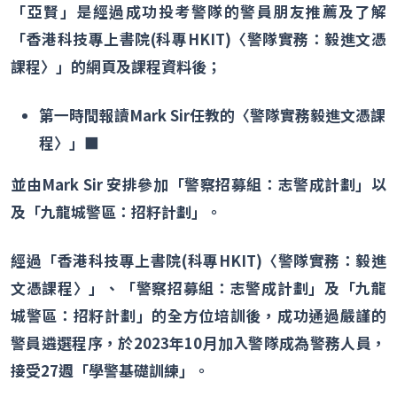
「亞賢」是經過成功投考警隊的警員朋友推薦及了解
「香港科技專上書院
(
科專
HKIT)
〈警隊實務：毅進文憑
課程〉」的網頁及課程資料後；
第一時間報讀
Mark Sir
任教的〈警隊實務毅進文憑課
程〉」■
並由
Mark Sir
安排參加「警察招募組：志警成計劃」以
及「九龍城警區：招籽計劃」。
經過「香港科技專上書院
(
科專
HKIT)
〈警隊實務：毅進
文憑課程〉」、「警察招募組：志警成計劃」及「九龍
城警區：招籽計劃」的全方位培訓後，成功通過嚴謹的
警員遴選程序，於
2023
年
10
月加入警隊成為警務人員，
接受
27
週「學警基礎訓練」。