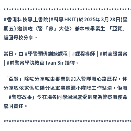
************************************************
#
香港科技專上書院
(#
科專
HKIT)
於
2025
年
3
月
28
日
(
星
期五
)
邀請咗〈警「募」大使〉兼本校畢業生 「亞賢」
返回母校分享。
當日，由
#
學警預備訓練課程
| #
課程導師
| #
前高級督察
| #
前警察學院教官
Ivan Sir
接待。
「亞賢」除咗分享咗由畢業到加入警隊嘅心路歷程，仲
分享咗依家係紅磡分區軍裝巡邏小隊嘅工作點滴，佢嘅
「
#
警察故事」令在場各同學深深感受到成為警察嘅使命
感同責任。
************************************************