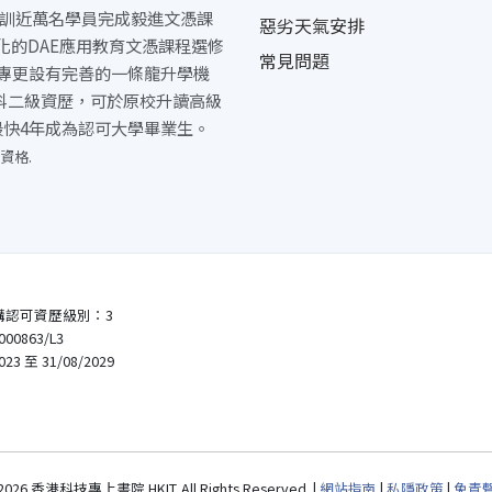
培訓近萬名學員完成毅進文憑課
惡劣天氣安排
多元化的DAE應用教育文憑課程選修
常見問題
專更設有完善的一條龍升學機
5科二級資歷，可於原校升讀高級
最快4年成為認可大學畢業生。
資格.
構認可資歷級別：3
0863/L3
 至 31/08/2029
2026 香港科技專上書院 HKIT. All Rights Reserved. |
網站指南
|
私隱政策
|
免責