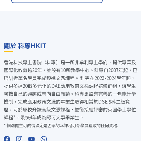
關於 科專HKIT
香港科技專上書院（科專）是一所非牟利專上學府，提供專業及
國際化教育逾20年，並設有10所教學中心。科專自2007年起，已
培訓近萬名學員完成毅進文憑課程。 科專在2023-2024學年起，
提供多達20個多元化的DAE應用教育文憑課程選修群組，讓學生
可按自己的興趣或志向自由報讀。科專更設有完善的一條龍升學
機制，完成應用教育文憑的畢業生取得相當於DSE 5科二級資
歷，可於原校升讀高級文憑課程，並銜接經評審的英國學士學位
課程*，最快4年成為認可大學畢業生。
* 個別僱主可酌情決定是否承認本課程可令學員獲取的任何資格.