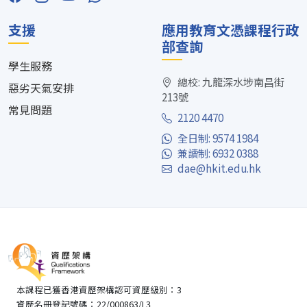
支援
應用教育文憑課程行政
部查詢
學生服務
總校: 九龍深水埗南昌街
惡劣天氣安排
213號
常見問題
2120 4470
全日制: 9574 1984
兼讀制: 6932 0388
dae@hkit.edu.hk
本課程已獲香港資歷架構認可資歷級別：3
資歷名冊登記號碼：22/000863/L3