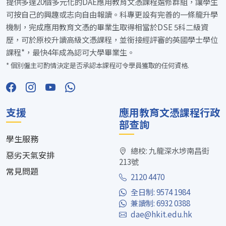
提供多達20個多元化的DAE應用教育文憑課程選修群組，讓學生
可按自己的興趣或志向自由報讀。科專更設有完善的一條龍升學
機制，完成應用教育文憑的畢業生取得相當於DSE 5科二級資
歷，可於原校升讀高級文憑課程，並銜接經評審的英國學士學位
課程*，最快4年成為認可大學畢業生。
* 個別僱主可酌情決定是否承認本課程可令學員獲取的任何資格.
支援
應用教育文憑課程行政
部查詢
學生服務
總校: 九龍深水埗南昌街
惡劣天氣安排
213號
常見問題
2120 4470
全日制: 9574 1984
兼讀制: 6932 0388
dae@hkit.edu.hk