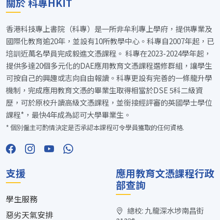
關於 科專HKIT
香港科技專上書院（科專）是一所非牟利專上學府，提供專業及
國際化教育逾20年，並設有10所教學中心。科專自2007年起，已
培訓近萬名學員完成毅進文憑課程。 科專在2023-2024學年起，
提供多達20個多元化的DAE應用教育文憑課程選修群組，讓學生
可按自己的興趣或志向自由報讀。科專更設有完善的一條龍升學
機制，完成應用教育文憑的畢業生取得相當於DSE 5科二級資
歷，可於原校升讀高級文憑課程，並銜接經評審的英國學士學位
課程*，最快4年成為認可大學畢業生。
* 個別僱主可酌情決定是否承認本課程可令學員獲取的任何資格.
支援
應用教育文憑課程行政
部查詢
學生服務
總校: 九龍深水埗南昌街
惡劣天氣安排