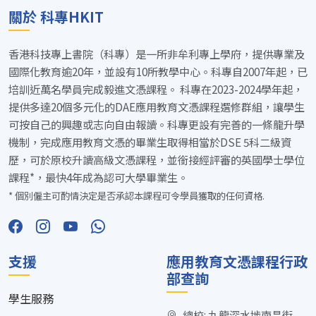
關於 科專HKIT
香港科技專上書院（科專）是一所非牟利專上學府，提供專業及
國際化教育逾20年，並設有10所教學中心。科專自2007年起，已
培訓近萬名學員完成毅進文憑課程。 科專在2023-2024學年起，
提供多達20個多元化的DAE應用教育文憑課程選修群組，讓學生
可按自己的興趣或志向自由報讀。科專更設有完善的一條龍升學
機制，完成應用教育文憑的畢業生取得相當於DSE 5科二級資
歷，可於原校升讀高級文憑課程，並銜接經評審的英國學士學位
課程*，最快4年成為認可大學畢業生。
* 個別僱主可酌情決定是否承認本課程可令學員獲取的任何資格.
支援
應用教育文憑課程行政
部查詢
學生服務
總校: 九龍深水埗南昌街