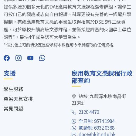
提供多達20個多元化的DAE應用教育文憑課程選修群組，讓學生
可按自己的興趣或志向自由報讀。科專更設有完善的一條龍升學
機制，完成應用教育文憑的畢業生取得相當於DSE 5科二級資
歷，可於原校升讀高級文憑課程，並銜接經評審的英國學士學位
課程*，最快4年成為認可大學畢業生。
* 個別僱主可酌情決定是否承認本課程可令學員獲取的任何資格.
支援
應用教育文憑課程行政
部查詢
學生服務
總校: 九龍深水埗南昌街
惡劣天氣安排
213號
常見問題
2120 4470
全日制: 9574 1984
兼讀制: 6932 0388
dae@hkit.edu.hk