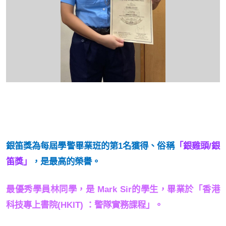
銀笛獎為每屆學警畢業班的第
1
名獲得、俗稱
「銀雞頭
/
銀
笛獎」
，是
最高的榮譽。
最優秀學員林同學，
是
Mark Sir
的學生，畢業於「香港
科技專上書院
(HKIT)
：警隊實務課程」。