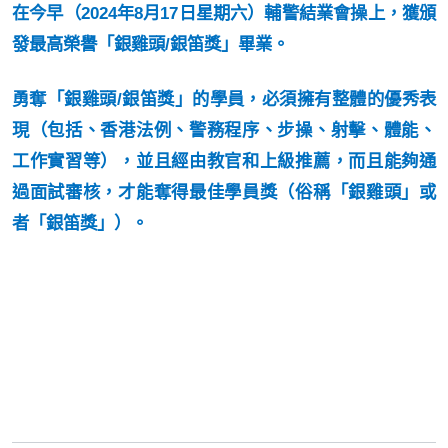
在今早（
2024
年
8
月
17
日星期六）輔警結業會操上，獲頒
發最高榮譽
「銀雞頭
/
銀笛獎」
畢業。
勇奪「銀雞頭
/
銀笛獎」的學員，必須擁有整體的優秀表
現（包括、香港法例、警務程序、步操、射擊、體能、
工作實習等），並且經由教官和上級推薦，而且能夠通
過面試審核，才能奪得最佳學員獎（俗稱「銀雞頭」或
者「銀笛獎」）。