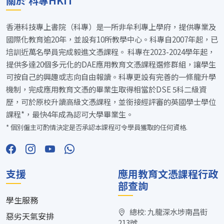
關於 科專HKIT
香港科技專上書院（科專）是一所非牟利專上學府，提供專業及
國際化教育逾20年，並設有10所教學中心。科專自2007年起，已
培訓近萬名學員完成毅進文憑課程。 科專在2023-2024學年起，
提供多達20個多元化的DAE應用教育文憑課程選修群組，讓學生
可按自己的興趣或志向自由報讀。科專更設有完善的一條龍升學
機制，完成應用教育文憑的畢業生取得相當於DSE 5科二級資
歷，可於原校升讀高級文憑課程，並銜接經評審的英國學士學位
課程*，最快4年成為認可大學畢業生。
* 個別僱主可酌情決定是否承認本課程可令學員獲取的任何資格.
支援
應用教育文憑課程行政
部查詢
學生服務
總校: 九龍深水埗南昌街
惡劣天氣安排
213號