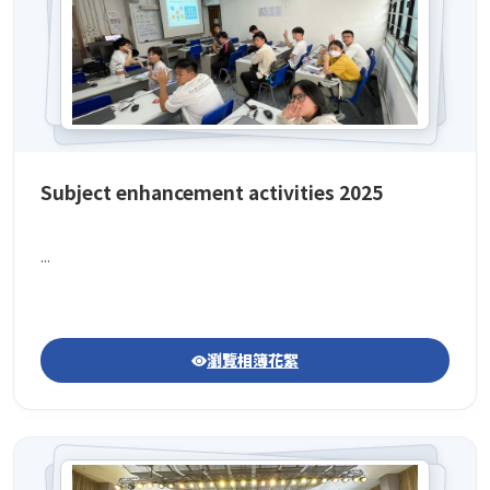
Subject enhancement activities 2025
...
瀏覽相簿花絮