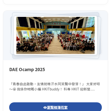
DAE Ocamp 2025
「青春由此啟動，友情就喺汗水同笑聲中發芽！」 大家好呀
～🤩 我係你哋嘅小編 HKITbuddy！ 科專 HKIT 迎新營......
瀏覽相簿花絮