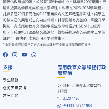
國際化教育逾20年，並設有10所教學中心。科專自2007年起，已
培訓近萬名學員完成毅進文憑課程。 科專在2023-2024學年起，
提供多達20個多元化的DAE應用教育文憑課程選修群組，讓學生
可按自己的興趣或志向自由報讀。科專更設有完善的一條龍升學
機制，完成應用教育文憑的畢業生取得相當於DSE 5科二級資
歷，可於原校升讀高級文憑課程，並銜接經評審的英國學士學位
課程*，最快4年成為認可大學畢業生。
* 個別僱主可酌情決定是否承認本課程可令學員獲取的任何資格.
支援
應用教育文憑課程行政
部查詢
學生服務
總校: 九龍深水埗南昌街
惡劣天氣安排
213號
常見問題
2120 4470
全日制: 9574 1984