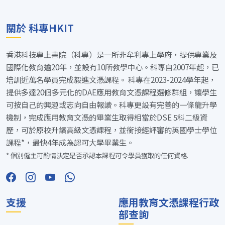
關於 科專HKIT
香港科技專上書院（科專）是一所非牟利專上學府，提供專業及
國際化教育逾20年，並設有10所教學中心。科專自2007年起，已
培訓近萬名學員完成毅進文憑課程。 科專在2023-2024學年起，
提供多達20個多元化的DAE應用教育文憑課程選修群組，讓學生
可按自己的興趣或志向自由報讀。科專更設有完善的一條龍升學
機制，完成應用教育文憑的畢業生取得相當於DSE 5科二級資
歷，可於原校升讀高級文憑課程，並銜接經評審的英國學士學位
課程*，最快4年成為認可大學畢業生。
* 個別僱主可酌情決定是否承認本課程可令學員獲取的任何資格.
支援
應用教育文憑課程行政
部查詢