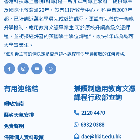
香港科技專上書院(科專)是一所非牟利專上學府，提供專業
及國際化教育逾20年，設有11所教學中心。 科專自2007年
起，已培訓近萬名學員完成毅進課程，更設有完善的一條龍
升學機制，應用教育文憑畢業生 可於原校升讀高級文憑課
程，並銜接經評審的英國學士學位課程*，最快4年成為認可
大學畢業生。
*個別僱主可酌情決定是否承認本課程可令學員獲取的任何資格.
有用連絡結
兼讀制應用教育文憑
課程行政部查詢
網站指南
2120 4470
惡劣天氣安排
6932 0388
免責聲明
dae@hkit.edu.hk
保障個人資料政策