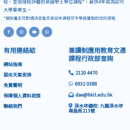
程，並銜接經評審的英國學士學位課程*，最快4年成為認可
大學畢業生。
*個別僱主可酌情決定是否承認本課程可令學員獲取的任何資格.
有用連絡結
兼讀制應用教育文憑
課程行政部查詢
網站指南
2120 4470
惡劣天氣安排
6932 0388
免責聲明
dae@hkit.edu.hk
保障個人資料政策
深水埗總校: 九龍深水埗
聯絡我們
南昌街213號