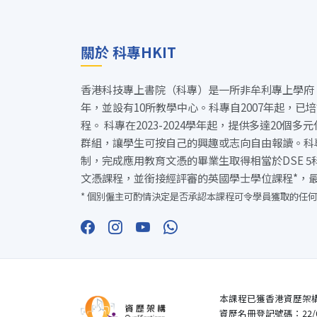
關於 科專HKIT
香港科技專上書院（科專）是一所非牟利專上學府
年，並設有10所教學中心。科專自2007年起，已
程。 科專在2023-2024學年起，提供多達20個
群組，讓學生可按自己的興趣或志向自由報讀。科
制，完成應用教育文憑的畢業生取得相當於DSE 
文憑課程，並銜接經評審的英國學士學位課程*，
* 個別僱主可酌情決定是否承認本課程可令學員獲取的任何
本課程已獲香港資歷架
資歷名冊登記號碼：22/00