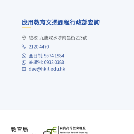
應用教育文憑課程行政部查詢
總校: 九龍深水埗南昌街213號
2120 4470
全日制: 9574 1984
兼讀制: 6932 0388
dae@hkit.edu.hk