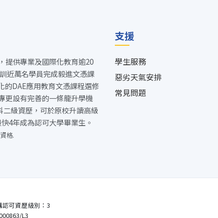
支援
學生服務
，提供專業及國際化教育逾20
培訓近萬名學員完成毅進文憑課
惡劣天氣安排
多元化的DAE應用教育文憑課程選修
常見問題
專更設有完善的一條龍升學機
5科二級資歷，可於原校升讀高級
最快4年成為認可大學畢業生。
資格.
構認可資歷級別：3
0863/L3